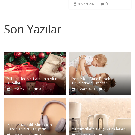
0
8 Mart 2023
Son Yazılar
Yılbaşı Hediyesi Almanın Altın
Yeni Yılda Anne Bebek
Kuralları
Ürünlerinde Fırsatlar
8 Mart 2023
0
8 Mart 2023
0
Yeni Bir Kulaklık Almak İçin
Tercihlerinizi Değiştirin
Yardımcılarınız Küçük Ev Aletleri
8 Mart 2023
0
8 Mart 2023
0