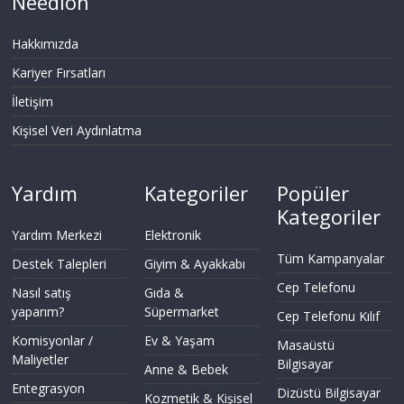
Needion
Hakkımızda
Kariyer Fırsatları
İletişim
Kişisel Veri Aydınlatma
Yardım
Kategoriler
Popüler
Kategoriler
Yardım Merkezi
Elektronik
Tüm Kampanyalar
Destek Talepleri
Giyim & Ayakkabı
Cep Telefonu
Nasıl satış
Gıda &
yaparım?
Süpermarket
Cep Telefonu Kılıf
Komisyonlar /
Ev & Yaşam
Masaüstü
Maliyetler
Bilgisayar
Anne & Bebek
Entegrasyon
Dizüstü Bilgisayar
Kozmetik & Kişisel