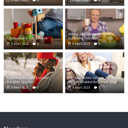
Meyve Sıkacakları En İdeal
Oyuncakların Gücü Adına
Kullanma Teknikleri
8 Mart 2023
0
8 Mart 2023
0
kışlık Bayan Giyim Ürünleri
Kar Gelmeden Yerinizi Alın Klima
Beraber Seçelim
ve Isıtıcı Hakkında Detaylı Bilgi
8 Mart 2023
0
8 Mart 2023
0