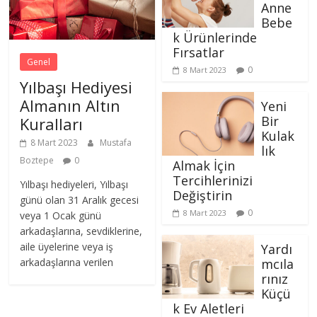
Anne
Bebe
k Ürünlerinde
Fırsatlar
Genel
0
8 Mart 2023
Yılbaşı Hediyesi
Almanın Altın
Yeni
Bir
Kuralları
Kulak
8 Mart 2023
Mustafa
lık
Boztepe
0
Almak İçin
Tercihlerinizi
Yılbaşı hediyeleri, Yılbaşı
Değiştirin
günü olan 31 Aralık gecesi
0
8 Mart 2023
veya 1 Ocak günü
arkadaşlarına, sevdiklerine,
aile üyelerine veya iş
Yardı
mcıla
arkadaşlarına verilen
rınız
Küçü
k Ev Aletleri