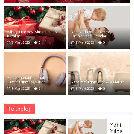
Yılbaşı Hediyesi Almanın Altın
Yeni Yılda Anne Bebek
Kuralları
Ürünlerinde Fırsatlar
8 Mart 2023
0
8 Mart 2023
0
Yeni Bir Kulaklık Almak İçin
Tercihlerinizi Değiştirin
Yardımcılarınız Küçük Ev Aletleri
8 Mart 2023
0
8 Mart 2023
0
Teknoloji
Yeni
Yılda