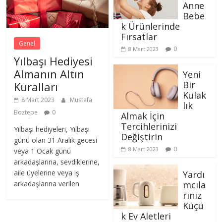
Anne
Bebe
k Ürünlerinde
Fırsatlar
Genel
0
8 Mart 2023
Yılbaşı Hediyesi
Almanın Altın
Yeni
Bir
Kuralları
Kulak
8 Mart 2023
Mustafa
lık
Boztepe
0
Almak İçin
Tercihlerinizi
Yılbaşı hediyeleri, Yılbaşı
Değiştirin
günü olan 31 Aralık gecesi
0
8 Mart 2023
veya 1 Ocak günü
arkadaşlarına, sevdiklerine,
aile üyelerine veya iş
Yardı
mcıla
arkadaşlarına verilen
rınız
Küçü
k Ev Aletleri