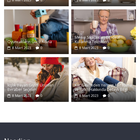
Meyve Sıkacakları En İdeal
Oyuncakların Gücü Adına
Kullanma Teknikleri
8 Mart 2023
0
8 Mart 2023
0
kışlık Bayan Giyim Ürünleri
Kar Gelmeden Yerinizi Alın Klima
Beraber Seçelim
ve Isıtıcı Hakkında Detaylı Bilgi
8 Mart 2023
0
8 Mart 2023
0