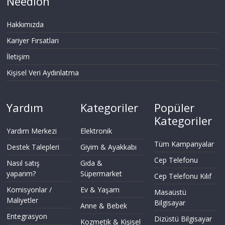
Needion
Hakkımızda
Kariyer Fırsatları
İletişim
Kişisel Veri Aydınlatma
Yardım
Kategoriler
Popüler
Kategoriler
Yardım Merkezi
Elektronik
Tüm Kampanyalar
Destek Talepleri
Giyim & Ayakkabı
Cep Telefonu
Nasıl satış
Gıda &
yaparım?
Süpermarket
Cep Telefonu Kılıf
Komisyonlar /
Ev & Yaşam
Masaüstü
Maliyetler
Bilgisayar
Anne & Bebek
Entegrasyon
Dizüstü Bilgisayar
Kozmetik & Kişisel