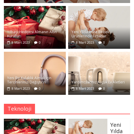
Yılbaşı Hediyesi Almanın Altın
Yeni Yılda Anne Bebek
Kuralları
Ürünlerinde Fırsatlar
8 Mart 2023
0
8 Mart 2023
0
Yeni Bir Kulaklık Almak İçin
Tercihlerinizi Değiştirin
Yardımcılarınız Küçük Ev Aletleri
8 Mart 2023
0
8 Mart 2023
0
Teknoloji
Yeni
Yılda