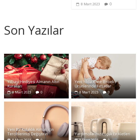
0
8 Mart 2023
Son Yazılar
Yılbaşı Hediyesi Almanın Altın
Yeni Yılda Anne Bebek
Kuralları
Ürünlerinde Fırsatlar
8 Mart 2023
0
8 Mart 2023
0
Yeni Bir Kulaklık Almak İçin
Tercihlerinizi Değiştirin
Yardımcılarınız Küçük Ev Aletleri
8 Mart 2023
0
8 Mart 2023
0