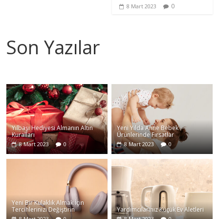
0
8 Mart 2023
Son Yazılar
Yılbaşı Hediyesi Almanın Altın
Yeni Yılda Anne Bebek
Kuralları
Ürünlerinde Fırsatlar
8 Mart 2023
0
8 Mart 2023
0
Yeni Bir Kulaklık Almak İçin
Tercihlerinizi Değiştirin
Yardımcılarınız Küçük Ev Aletleri
8 Mart 2023
0
8 Mart 2023
0