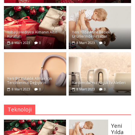
Yılbaşı Hediyesi Almanın Altın
Yeni Yılda Anne Bebek
Kuralları
Ürünlerinde Fırsatlar
8 Mart 2023
0
8 Mart 2023
0
Yeni Bir Kulaklık Almak İçin
Tercihlerinizi Değiştirin
Yardımcılarınız Küçük Ev Aletleri
8 Mart 2023
0
8 Mart 2023
0
Teknoloji
Yeni
Yılda