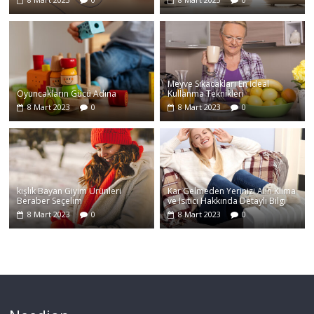
Meyve Sıkacakları En İdeal
Oyuncakların Gücü Adına
Kullanma Teknikleri
8 Mart 2023
0
8 Mart 2023
0
kışlık Bayan Giyim Ürünleri
Kar Gelmeden Yerinizi Alın Klima
Beraber Seçelim
ve Isıtıcı Hakkında Detaylı Bilgi
8 Mart 2023
0
8 Mart 2023
0