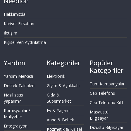
Needion
Hakkımızda
Kariyer Fırsatları
İletişim
Kişisel Veri Aydınlatma
Yardım
Kategoriler
Popüler
Kategoriler
Yardım Merkezi
Elektronik
Tüm Kampanyalar
Destek Talepleri
Giyim & Ayakkabı
Cep Telefonu
Nasıl satış
Gıda &
yaparım?
Süpermarket
Cep Telefonu Kılıf
Komisyonlar /
Ev & Yaşam
Masaüstü
Maliyetler
Bilgisayar
Anne & Bebek
Entegrasyon
Dizüstü Bilgisayar
Kozmetik & Kişisel