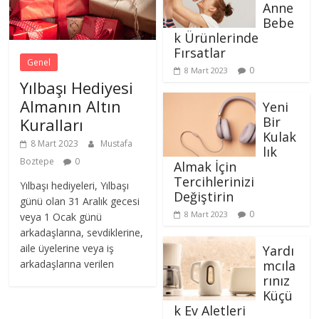
Anne
Bebe
k Ürünlerinde
Fırsatlar
Genel
0
8 Mart 2023
Yılbaşı Hediyesi
Almanın Altın
Yeni
Bir
Kuralları
Kulak
8 Mart 2023
Mustafa
lık
Boztepe
0
Almak İçin
Tercihlerinizi
Yılbaşı hediyeleri, Yılbaşı
Değiştirin
günü olan 31 Aralık gecesi
0
8 Mart 2023
veya 1 Ocak günü
arkadaşlarına, sevdiklerine,
aile üyelerine veya iş
Yardı
mcıla
arkadaşlarına verilen
rınız
Küçü
k Ev Aletleri