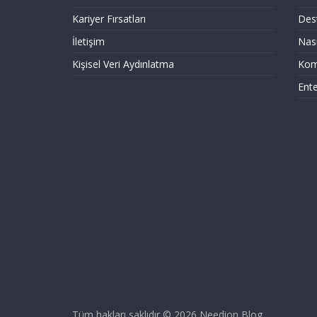
Kariyer Fırsatları
Dest
İletişim
Nası
Kişisel Veri Aydınlatma
Komi
Ent
Tüm hakları saklıdır © 2026
Needion Blog
.