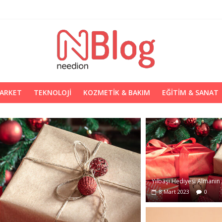
MARKET
TEKNOLOJI
KOZMETIK & BAKIM
EĞITIM & SANAT
Yılbaşı Hediyesi Almanın A
8 Mart 2023
0