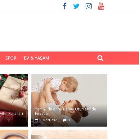
SPOR
EV & YAŞAM
Yeni Yılda Anne Bebek Ürünlerinde
ltın Kuralları
Fırsatlar
8 Mart 2023
0