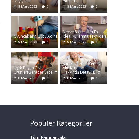
Değiştirin
Aletleri
8 Mart 2023
0
8 Mart 2023
0
Meyve Sıkacakları En
Oyuncakların Gücü Adına
İdeal Kullanma Teknikleri
8 Mart 2023
0
8 Mart 2023
0
Kar Gelmeden Yerinizi
kışlık Bayan Giyim
Alın Klima ve Isıtıcı
Ürünleri Beraber Seçelim
Hakkında Detaylı Bilgi
8 Mart 2023
0
8 Mart 2023
0
Popüler Kategoriler
Tüm Kampanyalar