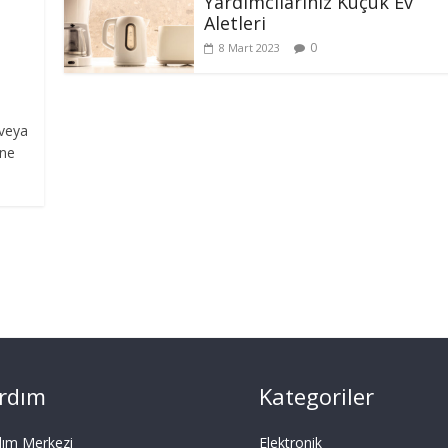
Yardımcılarınız Küçük Ev
Aletleri
0
8 Mart 2023
 veya
ine
rdım
Kategoriler
dım Merkezi
Elektronik