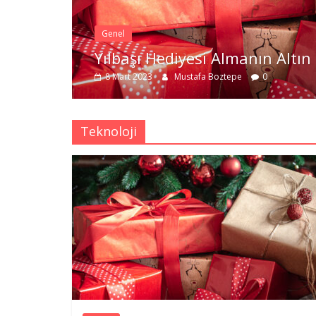
Genel
Yılbaşı Hediyesi Almanın Altın Kuralları
8 Mart 2023
Mustafa Boztepe
0
Teknoloji