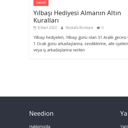
Genel
Yılbaşı Hediyesi Almanın Altın
Kuralları
8 Mart 2023
Mustafa Boztepe
0
Yılbaşı hediyeleri, Yılbaşı günü olan 31 Aralık gecesi
1 Ocak günü arkadaşlarına, sevdiklerine, aile üyeler
veya iş arkadaşlarına verilen
Needion
Ya
Hakkımızda
Yar