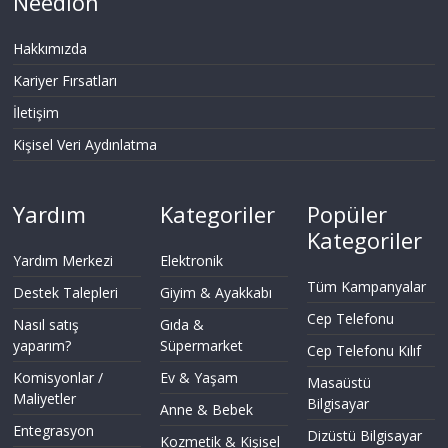
Needion
Hakkımızda
Kariyer Fırsatları
İletişim
Kişisel Veri Aydınlatma
Yardım
Kategoriler
Popüler
Kategoriler
Yardım Merkezi
Elektronik
Tüm Kampanyalar
Destek Talepleri
Giyim & Ayakkabı
Cep Telefonu
Nasıl satış
Gıda &
yaparım?
Süpermarket
Cep Telefonu Kılıf
Komisyonlar /
Ev & Yaşam
Masaüstü
Maliyetler
Bilgisayar
Anne & Bebek
Entegrasyon
Dizüstü Bilgisayar
Kozmetik & Kişisel