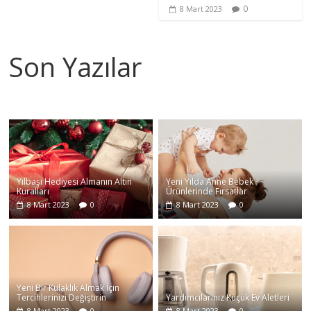
0
8 Mart 2023
Son Yazılar
Yılbaşı Hediyesi Almanın Altın
Yeni Yılda Anne Bebek
Kuralları
Ürünlerinde Fırsatlar
8 Mart 2023
0
8 Mart 2023
0
Yeni Bir Kulaklık Almak İçin
Tercihlerinizi Değiştirin
Yardımcılarınız Küçük Ev Aletleri
8 Mart 2023
0
8 Mart 2023
0