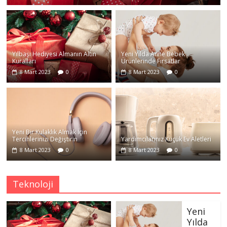
Yılbaşı Hediyesi Almanın Altın
Yeni Yılda Anne Bebek
Kuralları
Ürünlerinde Fırsatlar
8 Mart 2023
0
8 Mart 2023
0
Yeni Bir Kulaklık Almak İçin
Tercihlerinizi Değiştirin
Yardımcılarınız Küçük Ev Aletleri
8 Mart 2023
0
8 Mart 2023
0
Teknoloji
Yeni
Yılda