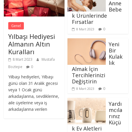
Anne
Bebe
k Ürünlerinde
Fırsatlar
Genel
0
8 Mart 2023
Yılbaşı Hediyesi
Almanın Altın
Yeni
Bir
Kuralları
Kulak
8 Mart 2023
Mustafa
lık
Boztepe
0
Almak İçin
Tercihlerinizi
Yılbaşı hediyeleri, Yılbaşı
Değiştirin
günü olan 31 Aralık gecesi
0
8 Mart 2023
veya 1 Ocak günü
arkadaşlarına, sevdiklerine,
aile üyelerine veya iş
Yardı
mcıla
arkadaşlarına verilen
rınız
Küçü
k Ev Aletleri