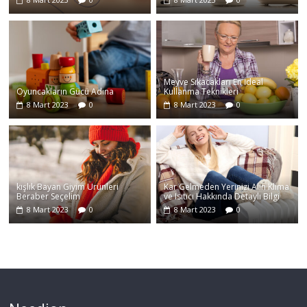
Meyve Sıkacakları En İdeal
Oyuncakların Gücü Adına
Kullanma Teknikleri
8 Mart 2023
0
8 Mart 2023
0
kışlık Bayan Giyim Ürünleri
Kar Gelmeden Yerinizi Alın Klima
Beraber Seçelim
ve Isıtıcı Hakkında Detaylı Bilgi
8 Mart 2023
0
8 Mart 2023
0