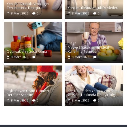
Yeni Bir Kulaklık Almak İçin
Tercihlerinizi Değiştirin
Yardımcılarınız Küçük Ev Aletleri
8 Mart 2023
0
8 Mart 2023
0
Meyve Sıkacakları En İdeal
Oyuncakların Gücü Adına
Kullanma Teknikleri
8 Mart 2023
0
8 Mart 2023
0
kışlık Bayan Giyim Ürünleri
Kar Gelmeden Yerinizi Alın Klima
Beraber Seçelim
ve Isıtıcı Hakkında Detaylı Bilgi
8 Mart 2023
0
8 Mart 2023
0