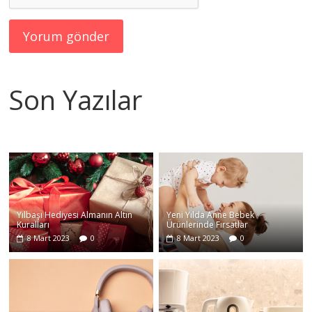
Son Yazılar
Yılbaşı Hediyesi Almanın Altın
Yeni Yılda Anne Bebek
Kuralları
Ürünlerinde Fırsatlar
8 Mart 2023
0
8 Mart 2023
0