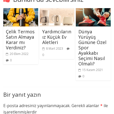
Çelik Termos
Yardımcıların
Dünya
Satın Almaya
ız Küçük Ev
Yürüyüş
Karar mı
Aletleri
Gününe Özel
Verdiniz?
Spor
8 Mart 2023
Ayakkabı
20 Ekim 2022
0
Seçimi Nasıl
0
Olmalı?
15 Kasım 2021
0
Bir yanıt yazın
E-posta adresiniz yayınlanmayacak.
Gerekli alanlar
*
ile
işaretlenmişlerdir