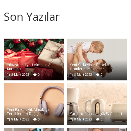
Son Yazılar
Yılbaşı Hediyesi Almanın Altın
Yeni Yılda Anne Bebek
Kuralları
Ürünlerinde Fırsatlar
8 Mart 2023
0
8 Mart 2023
0
Yeni Bir Kulaklık Almak İçin
Tercihlerinizi Değiştirin
Yardımcılarınız Küçük Ev Aletleri
8 Mart 2023
0
8 Mart 2023
0