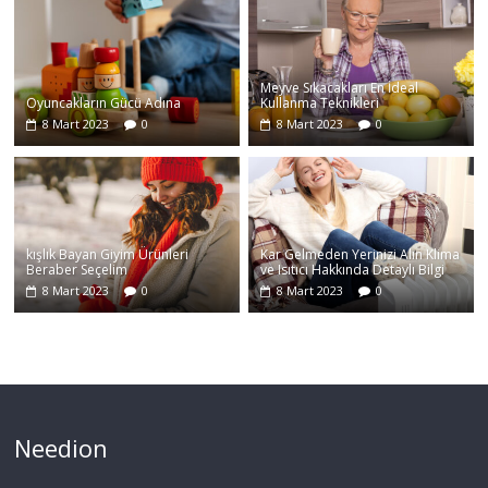
Meyve Sıkacakları En İdeal
Oyuncakların Gücü Adına
Kullanma Teknikleri
8 Mart 2023
0
8 Mart 2023
0
kışlık Bayan Giyim Ürünleri
Kar Gelmeden Yerinizi Alın Klima
Beraber Seçelim
ve Isıtıcı Hakkında Detaylı Bilgi
8 Mart 2023
0
8 Mart 2023
0
Needion