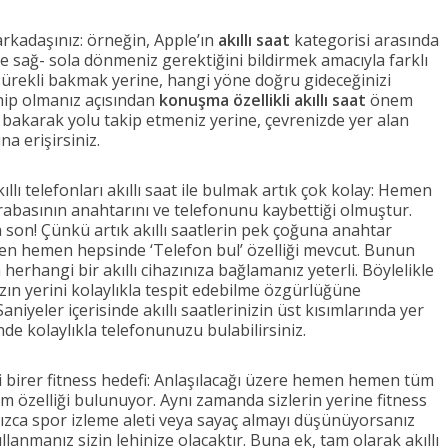
arkadaşınız: örneğin, Apple’ın
akıllı saat
kategorisi arasında
kte sağ- sola dönmeniz gerektiğini bildirmek amacıyla farklı
 sürekli bakmak yerine, hangi yöne doğru gideceğinizi
hip olmanız açısından
konuşma özellikli akıllı saat
önem
k bakarak yolu takip etmeniz yerine, çevrenizde yer alan
a erişirsiniz.
lı telefonları akıllı saat ile bulmak artık çok kolay: Hemen
basının anahtarını ve telefonunu kaybettiği olmuştur.
ra son! Çünkü artık akıllı saatlerin pek çoğuna anahtar
en hemen hepsinde ‘Telefon bul’ özelliği mevcut. Bunun
a herhangi bir akıllı cihazınıza bağlamanız yeterli. Böylelikle
ınızın yerini kolaylıkla tespit edebilme özgürlüğüne
iyeler içerisinde akıllı saatlerinizin üst kısımlarında yer
e kolaylıkla telefonunuzu bulabilirsiniz.
 iyi birer fitness hedefi: Anlaşılacağı üzere hemen hemen tüm
ram özelliği bulunuyor. Aynı zamanda sizlerin yerine fitness
lnızca spor izleme aleti veya sayaç almayı düşünüyorsanız
kullanmanız sizin lehinize olacaktır. Buna ek, tam olarak akıllı