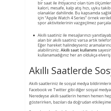
bir saat ile ihtiyacınız olan tüm ölçümle
kalori, mesafe, kalp atış hızı, uyku taki
olanaklar dahilinde. Bu kapsamda sağlık 
için “Apple Watch 4 Series” örnek verileb
spor aktivitelerinin vazgeçilmez parçal
Akıllı saatiniz ile mesajlarınızı yanıtlay
alan bir akıllı saatiniz varsa artık tel
Eğer hareket halindeyseniz aramalarınızı
alabilirsiniz
. Akıllı saat kullanımı
sayesin
kullanamadığınız her an oldukça elverişl
Akıllı Saatlerde So
Akıllı saatleriniz ile sosyal medya bildirim
Facebook ve Twitter gibi diğer sosyal medya 
Neredeyse akıllı saatlerin hemen hemen hepsi
gösterirken, bazıları da doğrudan etkileşim