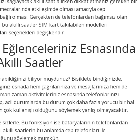
ı sağlayacak akıllı saat alırken dikkat etmeniz gereken bir
 mecralarında etkileşimde olması amacıyla cep
a bağlı olması. Gerçekten de telefonlardan bağımsız olan
bu akıllı saatler SIM kart takılabilen modelleri
ları
seçenekleri değişkendir.
e Eğlenceleriniz Esnasında
kıllı Saatler
anabildiğinizi biliyor muydunuz? Bisiklete bindiğinizde,
ınız esnada hem çağrılarınıza ve mesajlarınıza hem de
man zaman aktiviteleriniz esnasında telefonlarınızı
p, acil durumlarda bu durum çok daha fazla yorucu bir hal
in çok kullanışlı olduğunu söylemek yanlış olmayacaktır.
 sizlerle. Bu fonksiyon ise bataryalarının telefonlardan
kıllı saatlerin bu anlamda cep telefonları ile
lduğunu söylemek mümkün.