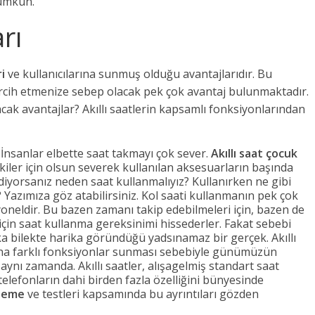
ümkün.
rı
ri
ve kullanıcılarına sunmuş olduğu avantajlarıdır. Bu
 tercih etmenize sebep olacak pek çok avantaj bulunmaktadır.
lacak avantajlar? Akıllı saatlerin kapsamlı fonksiyonlarından
: İnsanlar elbette saat takmayı çok sever.
Akıllı saat çocuk
akiler için olsun severek kullanılan aksesuarların başında
diyorsanız neden saat kullanmalıyız? Kullanırken ne gibi
 Yazımıza göz atabilirsiniz. Kol saati kullanmanın pek çok
yoneldir. Bu bazen zamanı takip edebilmeleri için, bazen de
in saat kullanma gereksinimi hissederler. Fakat sebebi
ka bilekte harika göründüğü yadsınamaz bir gerçek. Akıllı
aha farklı fonksiyonlar sunması sebebiyle günümüzün
ynı zamanda. Akıllı saatler, alışagelmiş standart saat
 telefonların dahi birden fazla özelliğini bünyesinde
eleme
ve testleri kapsamında bu ayrıntıları gözden