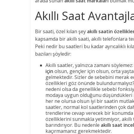
arada sunan
akıllı saat markaları
bulmak m
Akıllı Saat Avantajla
Bir saati, özel kılan şey
akıllı saatin özellikle
kapsamda bir akıllı saati, akıllı telefonlara
Peki nedir bu saatleri bu kadar ayrıcalıklı kı
bazıları şöyledir:
Akıllı saatler, yalnızca zamanı söylemez
için
olsun, gençler için olsun, orta yaşt
gelmektedir. Sizler de sebebini merak e
özellikleri göz önünde bulundurmalıyız?
nedeni olsa da genellikle sebebi fonksi
modaya uygun olduğunu düşündükleri iç
her ne olursa olsun iyi bir saatin mutla
saatler, normal kol saatlerinden çok d
trendlerine cevap verecek bir konumda a
özelliklerini sunmakla yetinmiyor, akıllı
barındırıyor. Bu nedenle
akıllı saat inc
kaçırmamanız gerekmektedir.