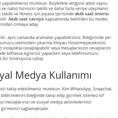
ri yapabilmeniz mümkün. Böylelikle attığınız adım sayısı,
bi ve nabız hızınızın takibi ve daha fazla veriye ulaşmanız
takibi ve fitness için piyasa içerisinde
akıllı saat önerisi
ilir.
Akıllı saat tavsiye
kapsamında belirtilen bu model,
arından olmaya aday.
abilir, aynı zamanda aramalar yapabilirsiniz: Bileğinizde yer
efonunuzu cebinizden çıkarma ihtiyacı hissetmeyeceksiniz.
 kolaylıkla cevaplayabilir veya mesajlarınızın cevaplarını
de bilhassa egzersiz yaparken veya telefonunuzu
i bir fonksiyona sahip.
syal Medya Kullanımı
lerinizi takip edebilmeniz mümkün. Kim WhatsApp, Snapchat,
bildirimlerini bileğinde takip edip görmek istemez ki?
 mesajlarınızı ve sosyal medya aktivitelerinizi
e girmenizi sağlamaktadır.