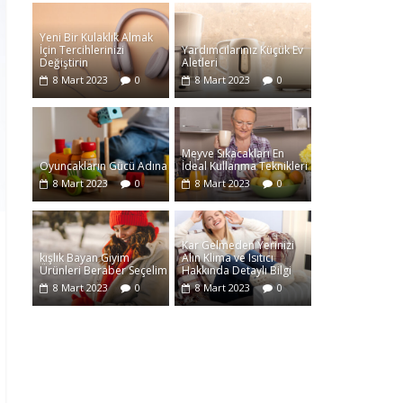
Yeni Bir Kulaklık Almak
İçin Tercihlerinizi
Yardımcılarınız Küçük Ev
Değiştirin
Aletleri
8 Mart 2023
0
8 Mart 2023
0
Meyve Sıkacakları En
Oyuncakların Gücü Adına
İdeal Kullanma Teknikleri
8 Mart 2023
0
8 Mart 2023
0
Kar Gelmeden Yerinizi
kışlık Bayan Giyim
Alın Klima ve Isıtıcı
Ürünleri Beraber Seçelim
Hakkında Detaylı Bilgi
8 Mart 2023
0
8 Mart 2023
0