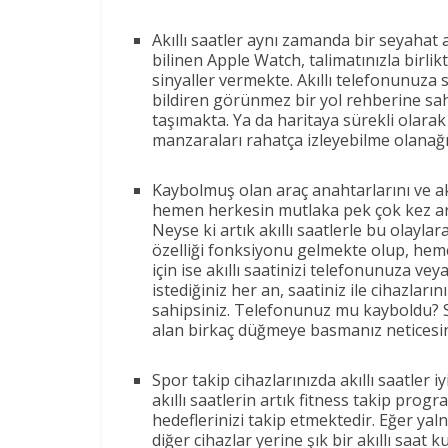
Akıllı saatler aynı zamanda bir seyahat 
bilinen Apple Watch, talimatınızla birli
sinyaller vermekte. Akıllı telefonunuza
bildiren görünmez bir yol rehberine sa
taşımakta. Ya da haritaya sürekli olara
manzaraları rahatça izleyebilme olanağın
Kaybolmuş olan araç anahtarlarını ve akıl
hemen herkesin mutlaka pek çok kez ara
Neyse ki artık akıllı saatlerle bu olayla
özelliği fonksiyonu gelmekte olup, hem
için ise akıllı saatinizi telefonunuza vey
istediğiniz her an, saatiniz ile cihazlar
sahipsiniz. Telefonunuz mu kayboldu? San
alan birkaç düğmeye basmanız neticesind
Spor takip cihazlarınızda akıllı saatler
akıllı saatlerin artık fitness takip prog
hedeflerinizi takip etmektedir. Eğer ya
diğer cihazlar yerine şık bir akıllı saat 