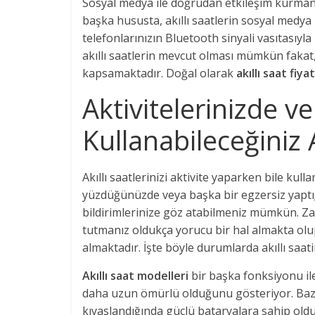
Sosyal medya ile doğrudan etkileşim kurmanız
başka hususta, akıllı saatlerin sosyal medya
telefonlarınızın Bluetooth sinyali vasıtasıyl
akıllı saatlerin mevcut olması mümkün fakat, 
kapsamaktadır. Doğal olarak
akıllı saat fiyat
Aktivitelerinizde v
Kullanabileceğiniz A
Akıllı saatlerinizi aktivite yaparken bile kull
yüzdüğünüzde veya başka bir egzersiz yaptığ
bildirimlerinize göz atabilmeniz mümkün. Za
tutmanız oldukça yorucu bir hal almakta olu
almaktadır. İşte böyle durumlarda akıllı saat
Akıllı saat modelleri
bir başka fonksiyonu ile
daha uzun ömürlü olduğunu gösteriyor. Bazı a
kıyaslandığında güçlü bataryalara sahip o