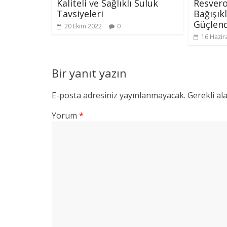
Kaliteli ve Sağlıklı Suluk
Resvero
Tavsiyeleri
Bağışıkl
Güçlend
20 Ekim 2022
0
16 Hazir
Bir yanıt yazın
E-posta adresiniz yayınlanmayacak.
Gerekli al
Yorum
*