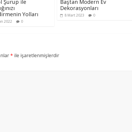
l Şurup ile
Baştan Modern Ev
ığınızı
Dekorasyonları
irmenin Yolları
8 Mart 2023
0
an 2022
0
anlar
*
ile işaretlenmişlerdir