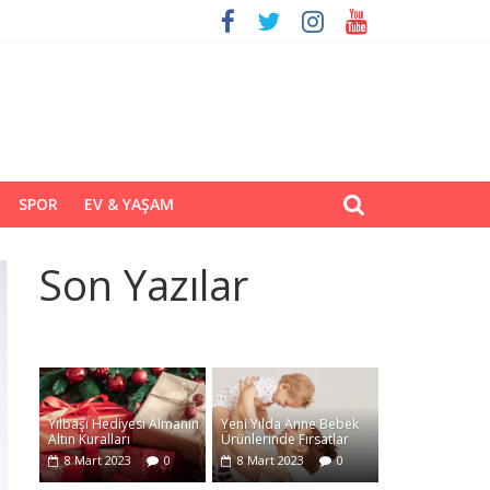
SPOR
EV & YAŞAM
Son Yazılar
Yılbaşı Hediyesi Almanın
Yeni Yılda Anne Bebek
Altın Kuralları
Ürünlerinde Fırsatlar
8 Mart 2023
0
8 Mart 2023
0